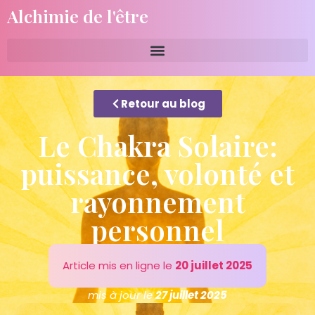
Alchimie de l'être
Retour au blog
Le Chakra Solaire:
puissance, volonté et
rayonnement
personnel
Article mis en ligne le
20 juillet 2025
mis à jour le
27 juillet 2025