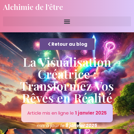
Alchimie de l'être
Retour au blog
La Visualisation
Créatrice :
Transformez Vos
Rêves en Réalité
Article mis en ligne le
1 janvier 2025
mis à jour le
8 janvier 2025